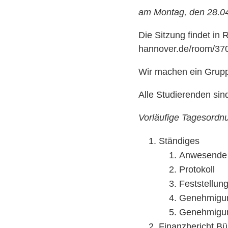
am Montag, den 28.04
Die Sitzung findet in 
hannover.de/room/37
Wir machen ein Gruppe
Alle Studierenden si
Vorläufige Tagesordn
Ständiges
Anwesende
Protokoll
Feststellun
Genehmigun
Genehmigun
Finanzbericht Bü