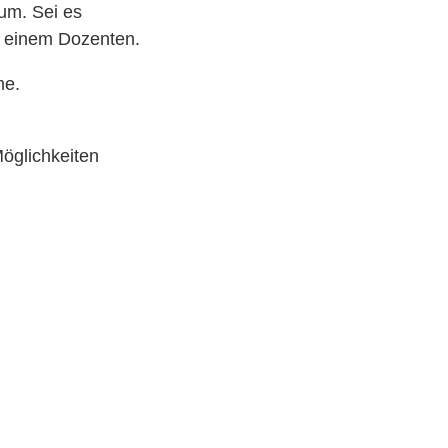
um. Sei es
t einem Dozenten.
me.
öglichkeiten