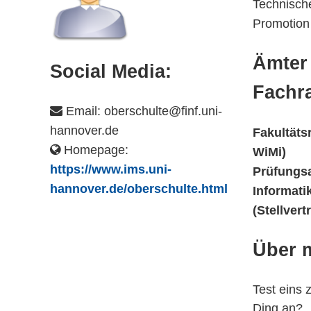
Technische
Promotion
Ämter
Social Media:
Fachra
Email: oberschulte@finf.uni-
hannover.de
Fakultätsr
Homepage:
WiMi)
https://www.ims.uni-
Prüfungs
hannover.de/oberschulte.html
Informati
(Stellvert
Über 
Test eins 
Ding an?